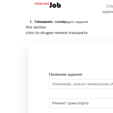
Соз
задан
Главная
Создать задание
1. Заполнить заявку
this section
chto-to-drugoe-remont-transporta
Название задания