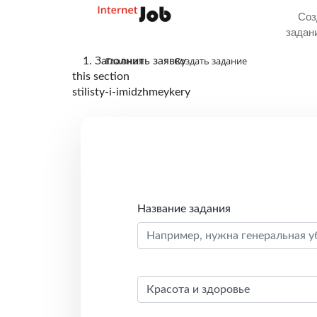
Соз
задан
Главная
Создать задание
1. Заполнить заявку
this section
stilisty-i-imidzhmeykery
Название задания